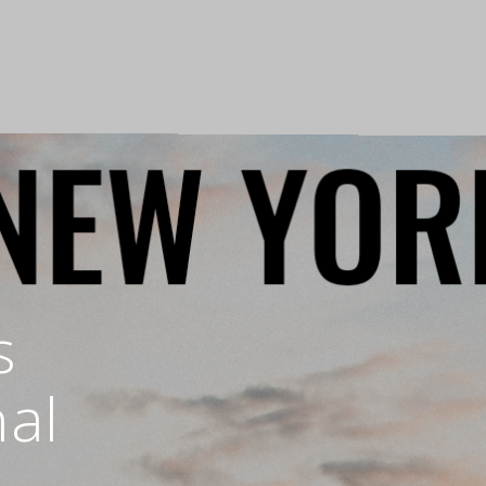
s
nal